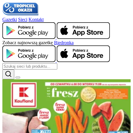
Gazetki
Sieci
Kontakt
Zobacz najnowszą gazetkę
Biedronka