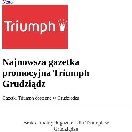
Netto
Najnowsza gazetka
promocyjna Triumph
Grudziądz
Gazetki Triumph dostępne w Grudziądzu
Brak aktualnych gazetek dla Triumph w
Grudziądzu