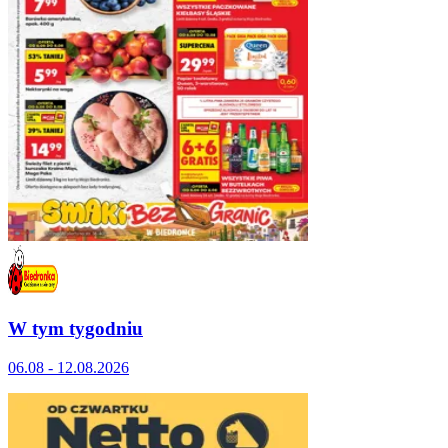
W tym tygodniu
06.08 - 12.08.2026