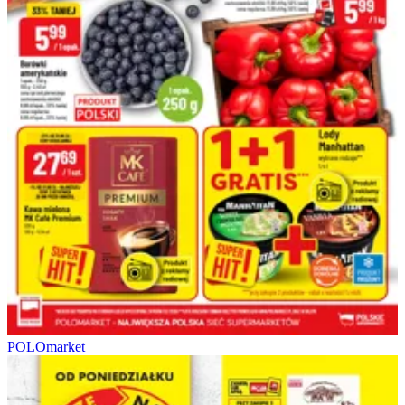
POLOmarket