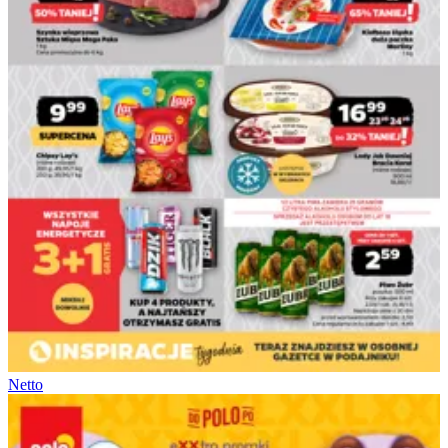
Netto