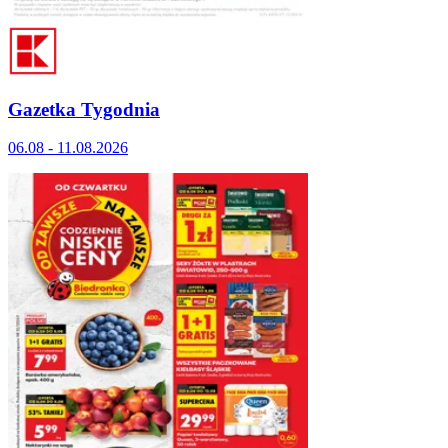
Gazetka Tygodnia
06.08 - 11.08.2026