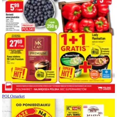
POLOmarket