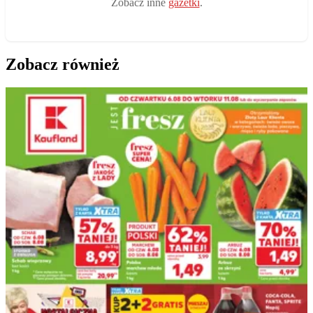
Zobacz inne
gazetki
.
Zobacz również