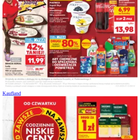
Kaufland